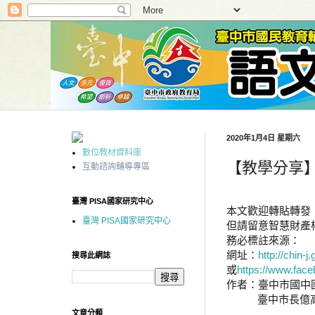
2020年1月4日 星期六
數位教材資料庫
【教學分享】
互動諮詢輔導專區
臺灣 PISA國家研究中心
本文歡迎轉貼轉發
臺灣 PISA國家研究中心
但請留意智慧財產
務必
標註來源：
網址：
http://chin-
搜尋此網誌
或
https://www.fac
作者：臺中市國中
臺中市長億高中
文章分類