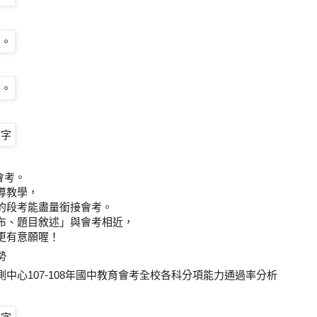
會考。
導教學，
的段考能盡量銜接會考。
布、題目敘述」與會考相近，
更有意願喔！
勢
中心107-108年國中教育會考全校各科分項能力通過率分析