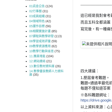
-------------------------
01訊息公告
(124)
02行事曆
(31)
這已經是我對會考
03成員組織
(31)
04領域特色
(42)
而且五科全都涵蓋
05運作目標
(56)
寫完後，有一種痛
06相關實施計畫
(85)
07課程與教學研發
(113)
08學習成效評量
(59)
09教學資源應用
(62)
10教學行動與省思
(75)
11.團員增能
(104)
12.網站連結
(21)
13.數位教材資料庫
(26)
四大建議：
14.教學優良教師人力資料
庫
(35)
1.歷屆會考難題。
難題=通過率最低前
每題不僅知道答案
※各科難題網址：
https://drive.g
以上資料來源：心測