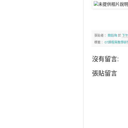
張貼者：
簡鈺珣
於
下午
標籤：
07課程與教學研
沒有留言:
張貼留言