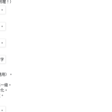
訊喔！）
適用）。
高一級。
活化。
近。