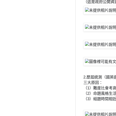
（這是政府公開資
2.歷屆統測（國英
三大原因：
（1）難度比會考
（2）命題風格生
（3）組題時間相