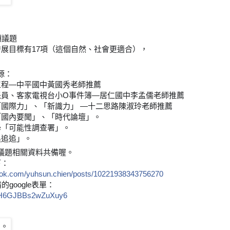
項議題
發展目標有17項（這個自然、社會更適合），
源：
工程—中平國中黃國秀老師推薦
派員、客家電視台小O事件簿—居仁國中李孟儒老師推薦
「
國際力」、「新識力」 —十二思路陳淑玲老師推薦
「國內要聞」、「時代論壇」。
科學「可能性調查署」。
追追追」。
議題相關資料共備喔。
下：
ook.com/yuhsun.chien/posts/10221938343756270
的google表單：
/j2H6GJBBs2wZuXuy6