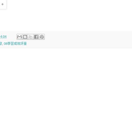
4:04
發
,
08學習成效評量