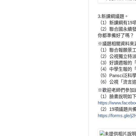
3.新課綱議題。
（1）新課綱有19
（2）聯合國永續
你都準備好了嗎？
※議題相關資料來
（1）聯合報願景
（2）公視獨立特
（3）好讀週報
的
（4）中學生報的
（5）Pansci泛
（6）公視「流言
※歡迎老師們參加
（1）臉書說明如
https://www.faceb
（2）19項議題共備
https://forms.gle